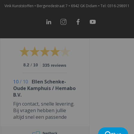
Vink Kunststoffen • Bergvredestraat 7 • 6942 GK Didam • Tel: 0316-298911
LinkedIn
Instagram
Facebook
YouTube
/
8.2
10
335 reviews
10
/
10
Ellen Schenke-
Oude Kamphuis / Hemabo
B.V.
Fijn contact, snelle levering.
Bij vragen hebben jullie
altijd snel een passende
oplossing.