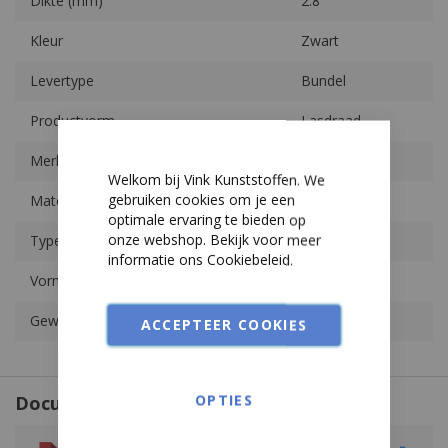
Dikte (mm)
2.8
PETP
Kleur
Zwart
PET (Polyester)
Levertype
Bundel
Productvorm
Lasdraad
PET-Vilt
Merk
Simona
PF (Hardpapier en Hardweefsel)
Welkom bij Vink Kunststoffen. We
gebruiken cookies om je een
Materiaal
PE
PI
optimale ervaring te bieden op
onze webshop. Bekijk voor meer
Type
TA90
PMMA (Acrylaat)
informatie ons
Cookiebeleid
.
Vorm
Driehoek
POM
Gewicht per stuk (kg)
2
ACCEPTEER COOKIES
PP
PPS
OPTIES
Documenten
PPSU