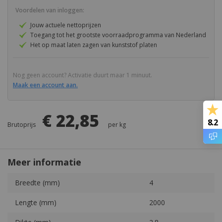
de
van
Voordelen van inloggen:
afbeeldingen-
de
Karton
Lexan Solar Control IR
gallerij
afbeeldingen-
Jouw actuele nettoprijzen
gallerij
Toegang tot het grootste voorraadprogramma van Nederland
Kerrock
Vingard
Het op maat laten zagen van kunststof platen
Masq
Vink Security Glass
Nog geen account? Activatie duurt maar 1 minuut.
PA (Nylon) - Polyamide
Maak een account aan.
PAI
€ 22,85
8.2
Brutoprijs
per
kg
PC (Polycarbonaat)
PCTFE
Meer informatie
PEEK
Meer
Breedte (mm)
4
informatie
PEI
Lengte (mm)
2000
PES