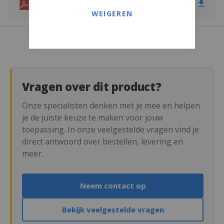
Product datasheet
WEIGEREN
PS - Polystyreen
PSU
PTFE
Vragen over dit product?
PUR
Onze specialisten denken met je mee en helpen
PVC
je de juiste keuze te maken voor jouw
toepassing. In onze veelgestelde vragen vind je
PVDF
direct antwoord over bestellen, levering en
Rockpanel
meer.
Signicolor
Neem contact op
Stadurlon
Bekijk veelgestelde vragen
Steni