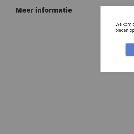
Meer informatie
Welkom bi
bieden o