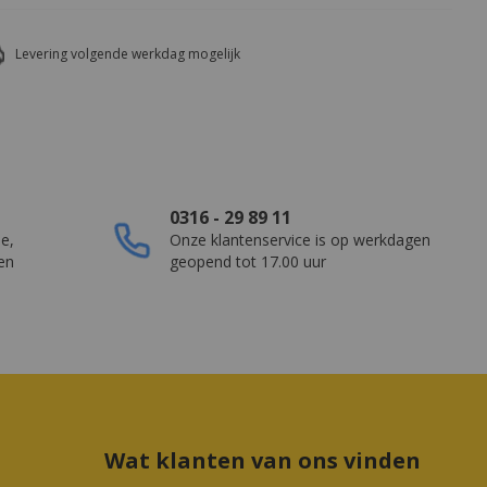
Grootste voorraadprogramma van NL
Nau
0316 - 29 89 11
ie,
Onze klantenservice is op werkdagen
ten
geopend tot 17.00 uur
Wat klanten van ons vinden