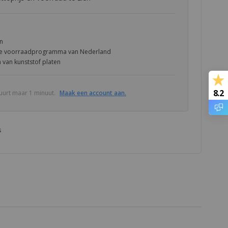
en
ste voorraadprogramma van Nederland
 van kunststof platen
8.2
uurt maar 1 minuut.
Maak een account aan.
s