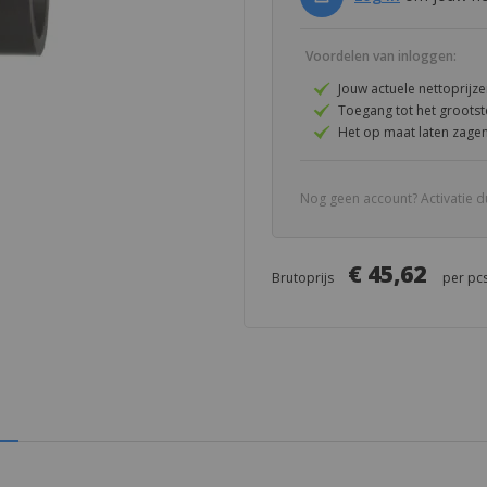
Voordelen van inloggen:
Jouw actuele nettoprijz
Toegang tot het groot
Het op maat laten zagen
Nog geen account? Activatie d
€ 45,62
Brutoprijs
per
pc