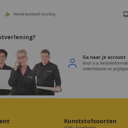
Levering volgende werkdag mogelijk
stverlening?
Ga naar je account
Voor o.a. bestelinformat
orderhistorie en prijslijs
ent
Kunststofsoorten
HDPE - Polyethyleen