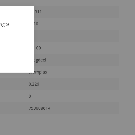
SDR11
d110
ng te
GF
PE100
Inlegdeel
Stomplas
0.226
0
753608614