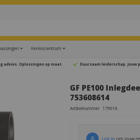
assingen
Kenniscentrum
ngen
Inlegdeel
g advies. Oplossingen op maat.
Duurzaam leiderschap. Jouw p
GF PE100 Inlegde
753608614
Artikelnummer
179016
Log in
om jouw net