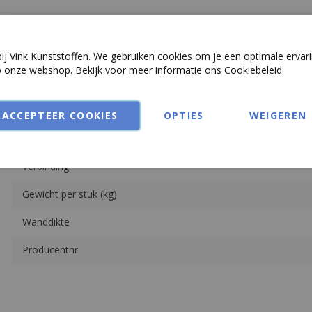
Meer
Class.
informatie
Ø
j Vink Kunststoffen. We gebruiken cookies om je een optimale ervari
p onze webshop. Bekijk voor meer informatie ons
Cookiebeleid
.
Merk
Materiaal
ACCEPTEER COOKIES
OPTIES
WEIGEREN
Productsoort
Verbinding
Gewicht per stuk (kg)
Wanddikte
Producentnr