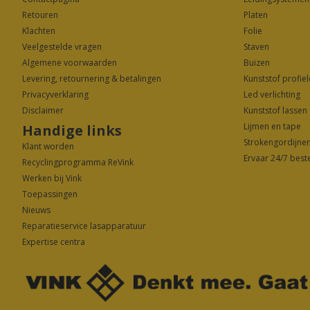
Retouren
Platen
Klachten
Folie
Veelgestelde vragen
Staven
Algemene voorwaarden
Buizen
Levering, retournering & betalingen
Kunststof profie
Privacyverklarin
g
Led verlichting
Disclaimer
Kunststof lassen
Lijmen en tape
Handige links
Strokengordijne
Klant worden
Ervaar 24/7 bes
Recyclingprogramma ReVink
Werken bij Vink
Toepassingen
Nieuws
Reparatieservice lasapparatuur
Expertise centra