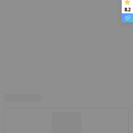
8.2
PETP
PET (Polyester)
PET-Vilt
PF (Hardpapier en Hardweefsel)
PI
PMMA (Acrylaat)
POM
PP
PPS
PPSU