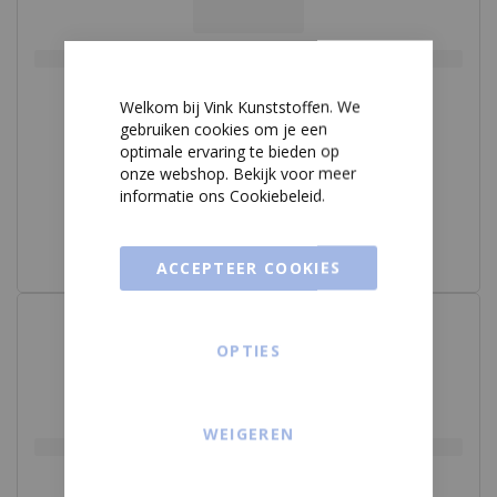
PS - Polystyreen
PSU
Welkom bij Vink Kunststoffen. We
gebruiken cookies om je een
PTFE
optimale ervaring te bieden op
onze webshop. Bekijk voor meer
PUR
informatie ons
Cookiebeleid
.
PVC
ACCEPTEER COOKIES
PVDF
Rockpanel
OPTIES
Signicolor
WEIGEREN
Stadurlon
Steni