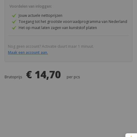
de
van
Voordelen van inloggen:
afbeeldingen-
de
Karton
Lexan Solar Control IR
gallerij
afbeeldingen-
Jouw actuele nettoprijzen
gallerij
Toegang tot het grootste voorraadprogramma van Nederland
Kerrock
Vingard
Het op maat laten zagen van kunststof platen
Masq
Vink Security Glass
Nog geen account? Activatie duurt maar 1 minuut.
PA (Nylon) - Polyamide
Maak een account aan.
PAI
€ 14,70
Brutoprijs
per
pcs
PC (Polycarbonaat)
PCTFE
PEEK
PEI
PES