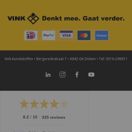
Vink Kunststoffen • Bergvredestraat 7 • 6942 GK Didam • Tel: 0316-298911
LinkedIn
Instagram
Facebook
YouTube
/
8.2
10
335 reviews