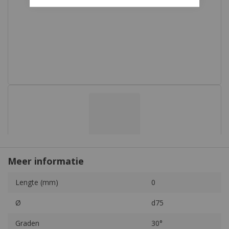
Meer informatie
Meer
Lengte (mm)
0
informatie
Ø
d75
Graden
30°