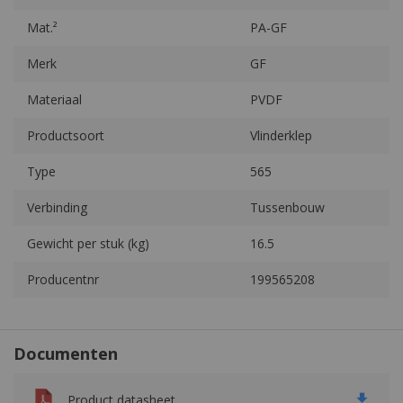
Mat.²
PA-GF
Merk
GF
Materiaal
PVDF
Productsoort
Vlinderklep
Type
565
Verbinding
Tussenbouw
Gewicht per stuk (kg)
16.5
Producentnr
199565208
Documenten
Product datasheet