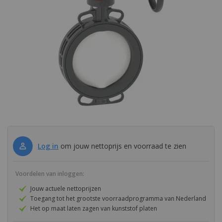
de
afbeeldingen-
Karton
Lexan Solar Control IR
gallerij
Kerrock
Vingard
Masq
Vink Security Glass
PA (Nylon) - Polyamide
PAI
Ga
PC (Polycarbonaat)
naar
het
Log in
om jouw nettoprijs en voorraad te zien
PCTFE
begin
van
PEEK
Voordelen van inloggen:
de
afbeeldingen-
Jouw actuele nettoprijzen
PEI
gallerij
Toegang tot het grootste voorraadprogramma van Nederland
Het op maat laten zagen van kunststof platen
PES