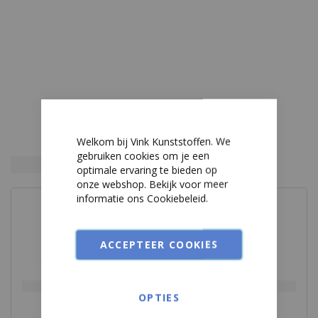
PS - Polystyreen
PSU
PTFE
PUR
Welkom bij Vink Kunststoffen. We
PVC
gebruiken cookies om je een
optimale ervaring te bieden op
PVDF
onze webshop. Bekijk voor meer
informatie ons
Cookiebeleid
.
Rockpanel
ACCEPTEER COOKIES
Signicolor
Stadurlon
OPTIES
Steni