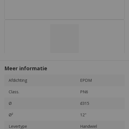
Meer informatie
Meer
Afdichting
EPDM
informatie
Class.
PN6
Ø
d315
Ø²
12"
Levertype
Handwiel