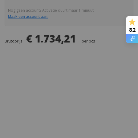
PETP
Nog geen account? Activatie duurt maar 1 minuut.
Maak een account aan.
PET (Polyester)
8.2
€ 1.734,21
PET-Vilt
Brutoprijs
per
pcs
PF (Hardpapier en Hardweefsel)
PI
PMMA (Acrylaat)
POM
PP
PPS
PPSU