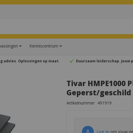
assingen
Kenniscentrum
MPE1000 platen
g advies. Oplossingen op maat.
Duurzaam leiderschap. Jouw p
Tivar HMPE1000 P
Geperst/geschil
Artikelnummer
491919
Log in
om jouw net