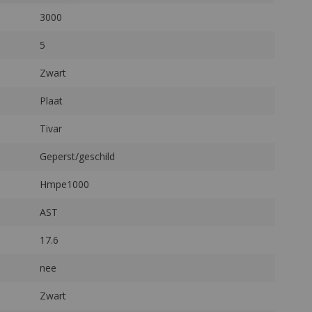
Zwart
Nee
Ja
FG-10/2011
Log in
om de prijs en voorraad te zien