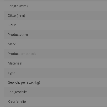
Kleurfamilie
Brandwerend
Recyclebaar met ReVink
Foodgrade
Röchling HMPE500 Plaat FG-10/2011
XT Naturel 2000x1000x3mm
Artikelnummer: 164086