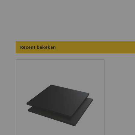
Tivar HMPE1000 Plaat FG-10/2011
AST Geperst/geschild Zwart
3000x1220x5mm
Artikelnummer
491919
Vragen over dit product?