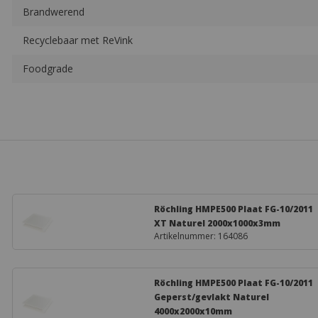
Röchling HMPE500 Plaat FG-10/2011
Geperst/gevlakt Naturel
4000x2000x10mm
Artikelnummer: 163622
Simona HMPE500 Plaat XT Naturel
3000x1500x10mm
Artikelnummer: 162804
Röchling HMPE500 Plaat FG-10/2011
XT Naturel 2000x1000x4mm
Artikelnummer: 164092
Product datasheet