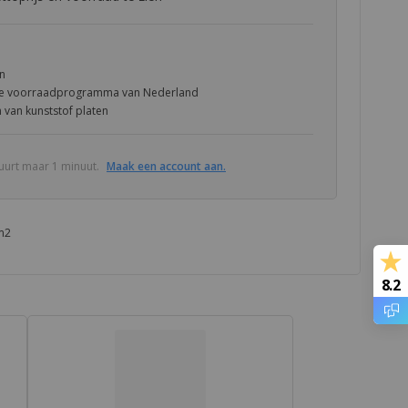
en
ste voorraadprogramma van Nederland
 van kunststof platen
uurt maar 1 minuut.
Maak een account aan.
m2
8.2
Technische informatie