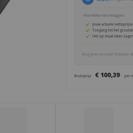
Voordelen van inloggen:
Jouw actuele nettoprijz
Toegang tot het groot
Het op maat laten zagen
Nog geen account? Activatie d
€ 100,39
Brutoprijs
per
relateerde artikelen
Documenten