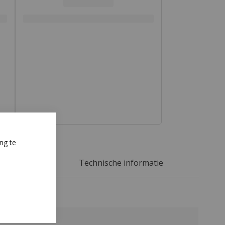
1220
3000
5
Zwart
Plaat
Tivar
Geperst/geschild
ng te
Hmpe1000
AST
17.6
nee