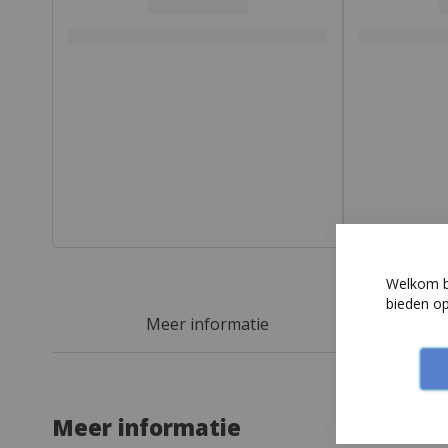
Meer informatie
Welkom bi
bieden o