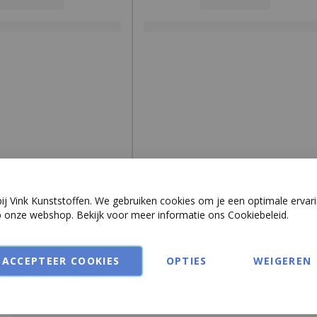
Meer
Breedte (mm)
informatie
Lengte (mm)
Dikte (mm)
Kleur
Productvorm
Merk
Productiemethode
j Vink Kunststoffen. We gebruiken cookies om je een optimale ervari
p onze webshop. Bekijk voor meer informatie ons
Cookiebeleid
.
Materiaal
Type
ACCEPTEER COOKIES
OPTIES
WEIGEREN
Gewicht per stuk (kg)
Led geschikt