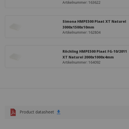
Bewerkingsmogelijkheden HMPE
HMPE laat zich op verschillende manieren bewerken:
Verspanend bewerken
Waterstraal snijden
Laserstraal snijden
In sommige gevallen mogelijk:
Lassen
Niet geschikt voor: