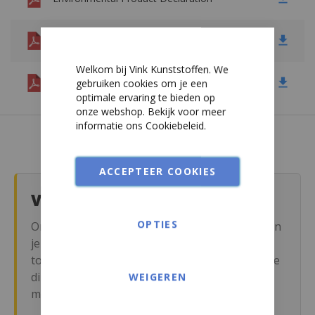
PS - Polystyreen
Brochure gevelbekleding
PSU
Welkom bij Vink Kunststoffen. We
Zorgbrochure Kerrock
gebruiken cookies om je een
PTFE
optimale ervaring te bieden op
onze webshop. Bekijk voor meer
PUR
informatie ons
Cookiebeleid
.
PVC
ACCEPTEER COOKIES
PVDF
Vragen over dit product?
Rockpanel
OPTIES
Onze specialisten denken met je mee en helpen
je de juiste keuze te maken voor jouw
Signicolor
toepassing. In onze veelgestelde vragen vind je
direct antwoord over bestellen, levering en
WEIGEREN
Stadurlon
meer.
Steni