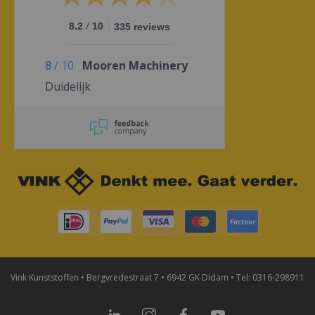
/
8.2
10
335 reviews
8
/
10
Mooren Machinery
Duidelijk
Vink Kunststoffen • Bergvredestraat 7 • 6942 GK Didam • Tel: 0316-298911
LinkedIn
Instagram
Facebook
YouTube