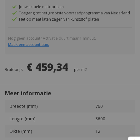
gallerij
afbeeldingen-
Jouw actuele nettoprijzen
Karton
Lexan Solar Control IR
gallerij
Toegang tot het grootste voorraadprogramma van Nederland
Het op maat laten zagen van kunststof platen
Kerrock
Vingard
Masq
Vink Security Glass
Nog geen account? Activatie duurt maar 1 minuut.
Maak een account aan.
PA (Nylon) - Polyamide
€ 459,34
PAI
Brutoprijs
per
m2
PC (Polycarbonaat)
Meer informatie
PCTFE
Meer
Breedte (mm)
760
PEEK
informatie
Lengte (mm)
3600
PEI
Dikte (mm)
12
PES