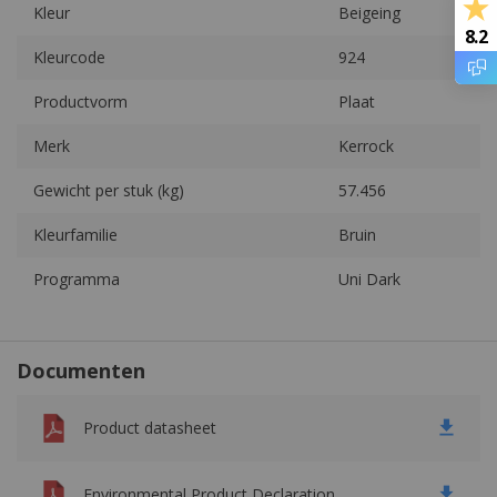
Kleur
Beigeing
8.2
PETP
Kleurcode
924
PET (Polyester)
Productvorm
Plaat
PET-Vilt
Merk
Kerrock
PF (Hardpapier en Hardweefsel)
Gewicht per stuk (kg)
57.456
PI
Kleurfamilie
Bruin
Programma
Uni Dark
PMMA (Acrylaat)
POM
Documenten
PP
Product datasheet
PPS
PPSU
Environmental Product Declaration